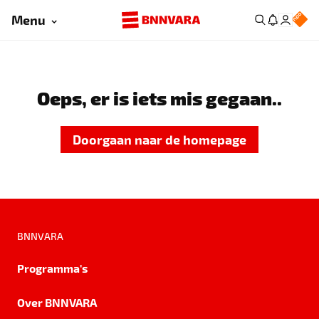
Menu
Oeps, er is iets mis gegaan..
Doorgaan naar de homepage
BNNVARA
Programma's
Over BNNVARA