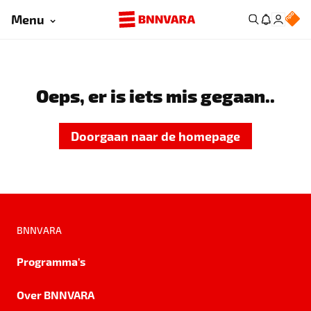
Menu
Oeps, er is iets mis gegaan..
Doorgaan naar de homepage
BNNVARA
Programma's
Over BNNVARA