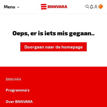
Menu
Oeps, er is iets mis gegaan..
Doorgaan naar de homepage
BNNVARA
Programma's
Over BNNVARA