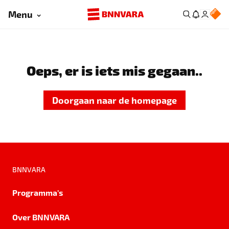
Menu
Oeps, er is iets mis gegaan..
Doorgaan naar de homepage
BNNVARA
Programma's
Over BNNVARA