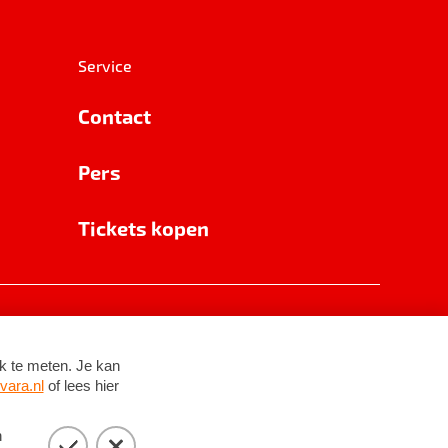
Service
Contact
Pers
Tickets kopen
RSIN 8531 62 402