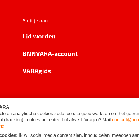
Sluit je aan
Lid worden
BNNVARA-account
VARAgids
voorwaarden
©
2026
BNNVARA