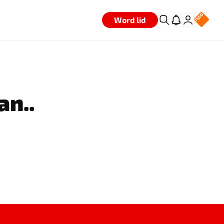
Word lid
an..