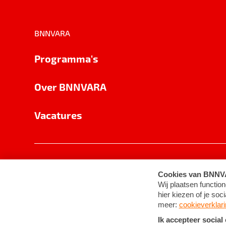
BNNVARA
Programma's
Over BNNVARA
Vacatures
Privacy
Cookie-instellingen
Algemene 