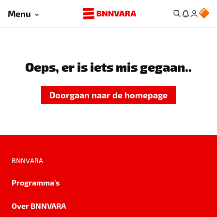
Menu
Oeps, er is iets mis gegaan..
Doorgaan naar de homepage
BNNVARA
Programma's
Over BNNVARA