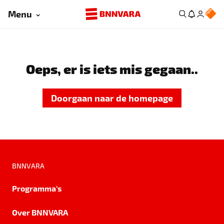
Menu
Oeps, er is iets mis gegaan..
Doorgaan naar de homepage
BNNVARA
Programma's
Over BNNVARA