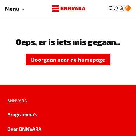
Menu
Oeps, er is iets mis gegaan..
Doorgaan naar de homepage
BNNVARA
Programma's
Over BNNVARA