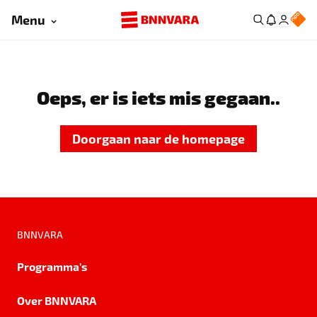
Menu
Oeps, er is iets mis gegaan..
Doorgaan naar de homepage
BNNVARA
Programma's
Over BNNVARA