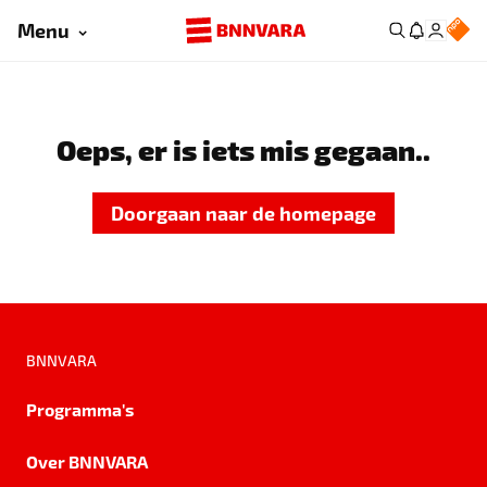
Menu
Oeps, er is iets mis gegaan..
Doorgaan naar de homepage
BNNVARA
Programma's
Over BNNVARA