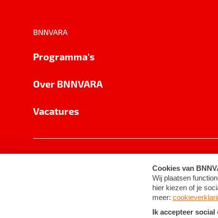
BNNVARA
Programma's
Over BNNVARA
Vacatures
Privacy
Cookie-instellingen
Algemene 