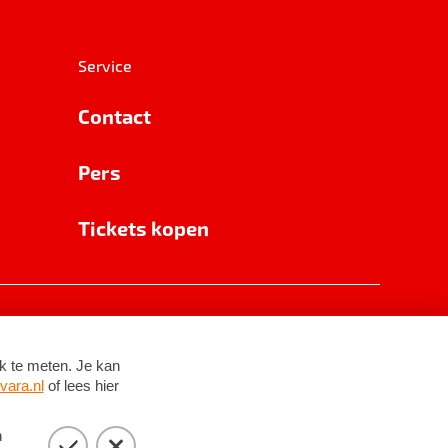
Service
Contact
Pers
Tickets kopen
RSIN 8531 62 402