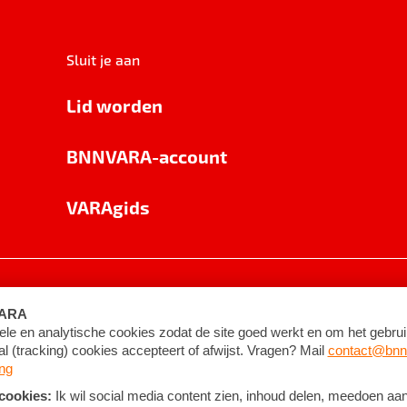
Sluit je aan
Lid worden
BNNVARA-account
VARAgids
voorwaarden
©
2026
BNNVARA