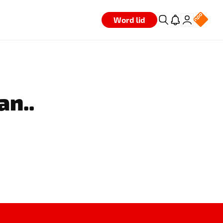
Word lid
an..