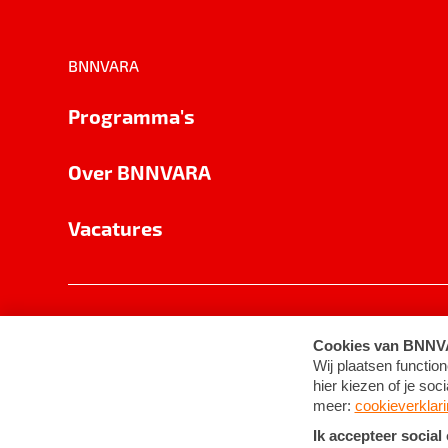
BNNVARA
Programma's
Over BNNVARA
Vacatures
Privacy
Cookie-instellingen
Algemene 