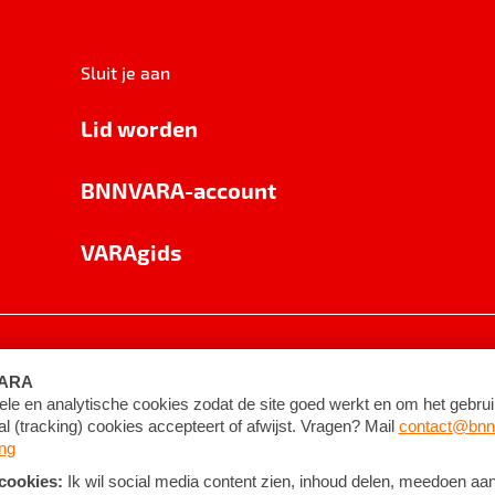
Sluit je aan
Lid worden
BNNVARA-account
VARAgids
voorwaarden
©
2026
BNNVARA