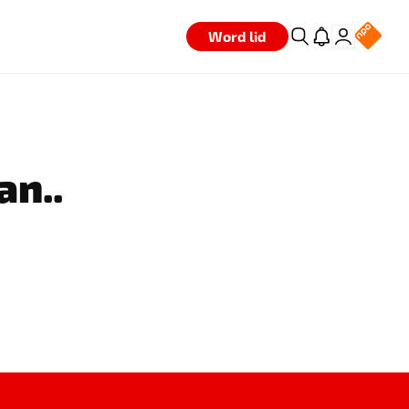
Word lid
an..