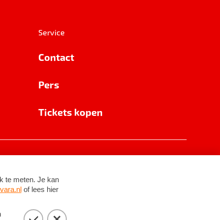
Service
Contact
Pers
Tickets kopen
RSIN 8531 62 402