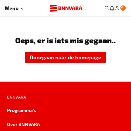
Menu
Oeps, er is iets mis gegaan..
Doorgaan naar de homepage
BNNVARA
Programma's
Over BNNVARA