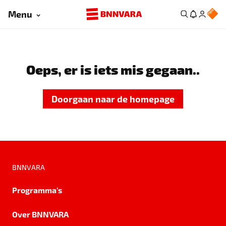
Menu
Oeps, er is iets mis gegaan..
Doorgaan naar de homepage
BNNVARA
Programma's
Over BNNVARA