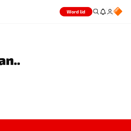
Word lid
an..