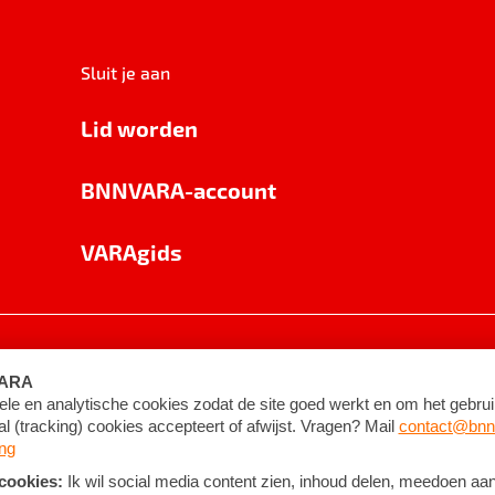
Sluit je aan
Lid worden
BNNVARA-account
VARAgids
voorwaarden
©
2026
BNNVARA