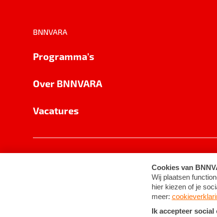
BNNVARA
Programma's
Over BNNVARA
Vacatures
Privacy
Cookie-instellingen
Algemene 