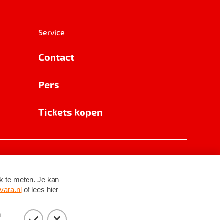
Service
Contact
Pers
Tickets kopen
RSIN 8531 62 402