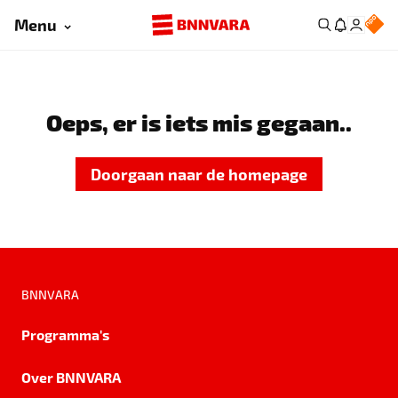
Menu
Oeps, er is iets mis gegaan..
Doorgaan naar de homepage
BNNVARA
Programma's
Over BNNVARA