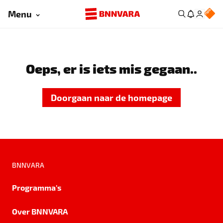
Menu
Oeps, er is iets mis gegaan..
Doorgaan naar de homepage
BNNVARA
Programma's
Over BNNVARA