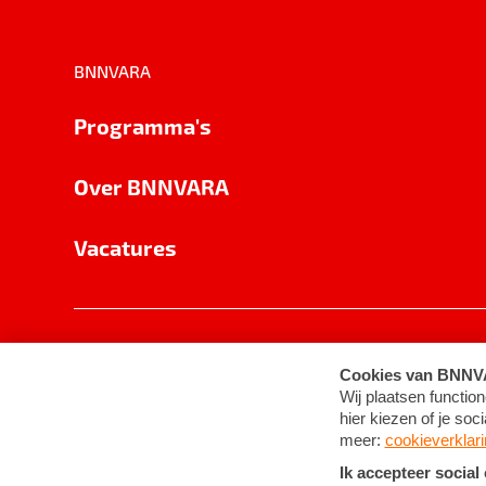
BNNVARA
Programma's
Over BNNVARA
Vacatures
Privacy
Cookie-instellingen
Algemene 