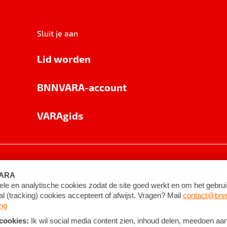
Sluit je aan
Lid worden
BNNVARA-account
VARAgids
voorwaarden
©
2026
BNNVARA