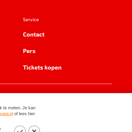
Service
Contact
Pers
Tickets kopen
RSIN 8531 62 402