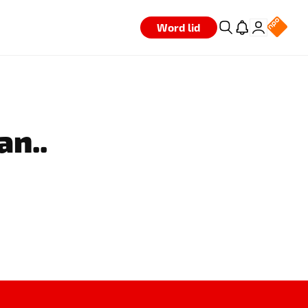
Word lid
an..