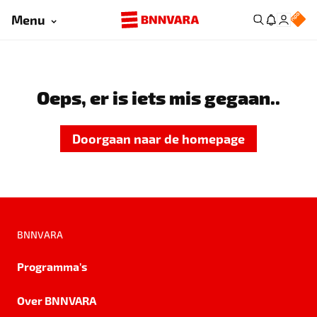
Menu
Oeps, er is iets mis gegaan..
Doorgaan naar de homepage
BNNVARA
Programma's
Over BNNVARA