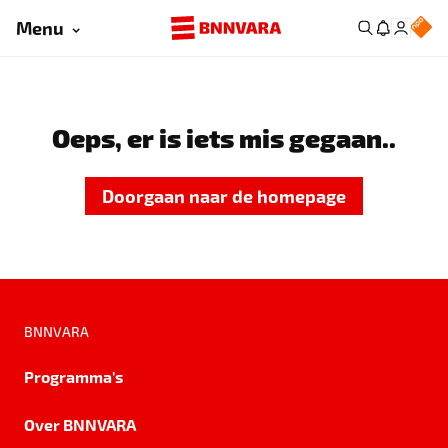
Menu
Oeps, er is iets mis gegaan..
Doorgaan naar de homepage
BNNVARA
Programma's
Over BNNVARA