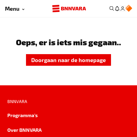
Menu
Oeps, er is iets mis gegaan..
Doorgaan naar de homepage
BNNVARA
Programma's
Over BNNVARA