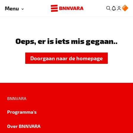
Menu
Oeps, er is iets mis gegaan..
Doorgaan naar de homepage
BNNVARA
Programma's
Over BNNVARA