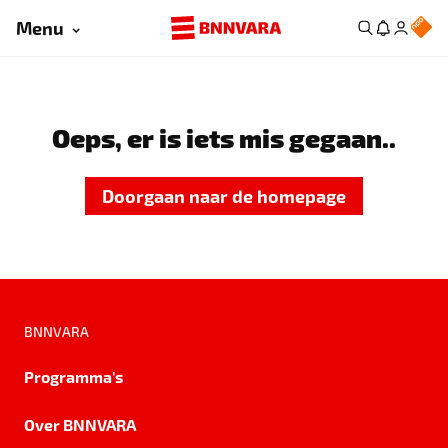
Menu
Oeps, er is iets mis gegaan..
Doorgaan naar de homepage
BNNVARA
Programma's
Over BNNVARA