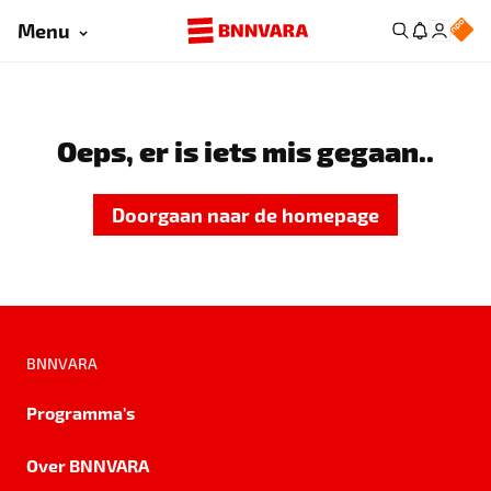
Menu
Oeps, er is iets mis gegaan..
Doorgaan naar de homepage
BNNVARA
Programma's
Over BNNVARA