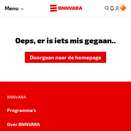
Menu
Oeps, er is iets mis gegaan..
Doorgaan naar de homepage
BNNVARA
Programma's
Over BNNVARA