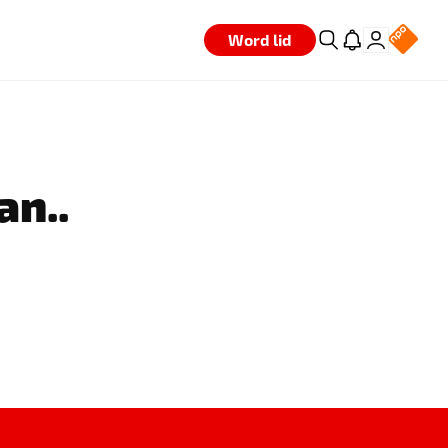
Word lid
an..