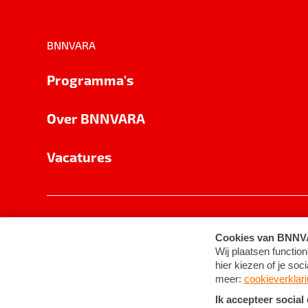
BNNVARA
Programma's
Over BNNVARA
Vacatures
Privacy
Cookie-instellingen
Algemene 