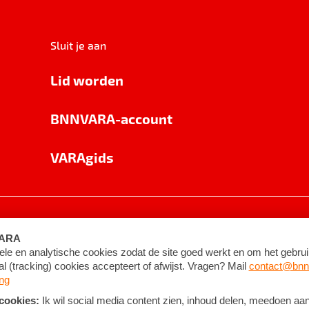
Sluit je aan
Lid worden
BNNVARA-account
VARAgids
voorwaarden
©
2026
BNNVARA