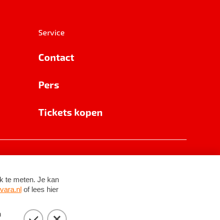
Service
Contact
Pers
Tickets kopen
RSIN 8531 62 402