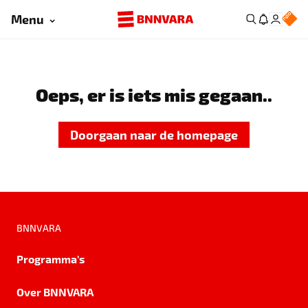
Menu
Oeps, er is iets mis gegaan..
Doorgaan naar de homepage
BNNVARA
Programma's
Over BNNVARA