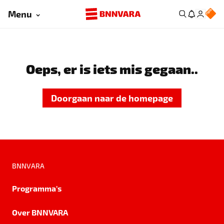
Menu
Oeps, er is iets mis gegaan..
Doorgaan naar de homepage
BNNVARA
Programma's
Over BNNVARA