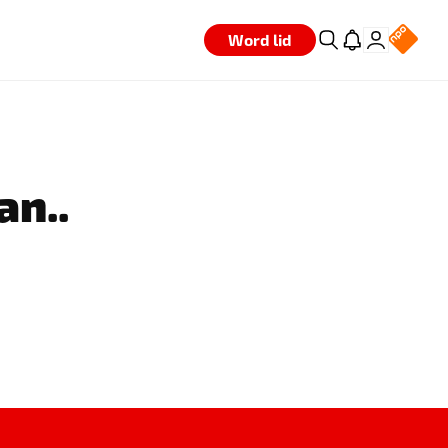
Word lid
an..