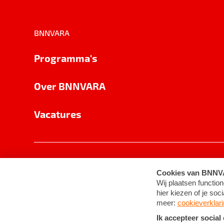
BNNVARA
Programma's
Over BNNVARA
Vacatures
Privacy
Cookie-instellingen
Algemene 