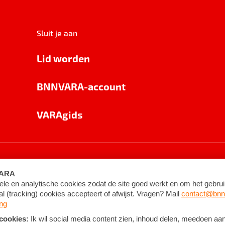
Sluit je aan
Lid worden
BNNVARA-account
VARAgids
voorwaarden
©
2026
BNNVARA