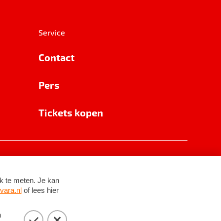
Service
Contact
Pers
Tickets kopen
RSIN 8531 62 402