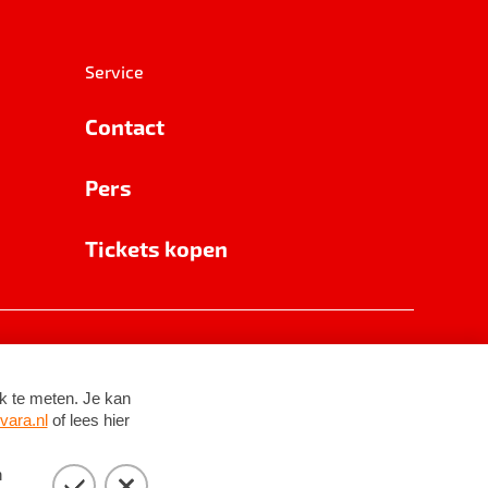
Service
Contact
Pers
Tickets kopen
RSIN 8531 62 402