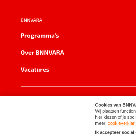
BNNVARA
Programma's
Over BNNVARA
Vacatures
Privacy
Cookie-instellingen
Algemene 