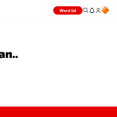
Word lid
an..