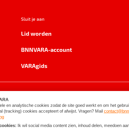
Sluit je aan
Lid worden
BNNVARA-account
VARAgids
voorwaarden
©
2026
BNNVARA