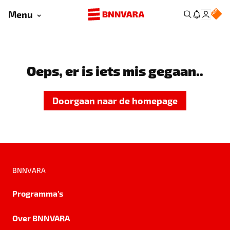
Menu
Oeps, er is iets mis gegaan..
Doorgaan naar de homepage
BNNVARA
Programma's
Over BNNVARA