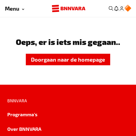
Menu
Oeps, er is iets mis gegaan..
Doorgaan naar de homepage
BNNVARA
Programma's
Over BNNVARA