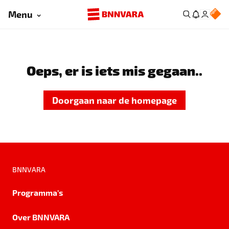
Menu
Oeps, er is iets mis gegaan..
Doorgaan naar de homepage
BNNVARA
Programma's
Over BNNVARA