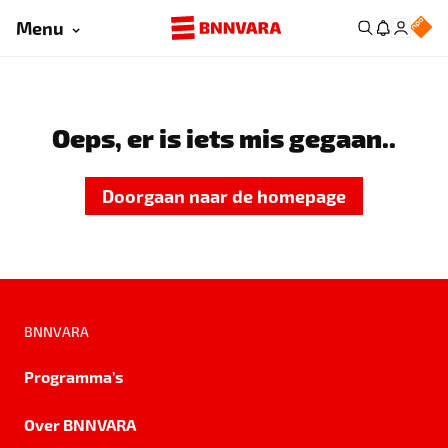
Menu
Oeps, er is iets mis gegaan..
Doorgaan naar de homepage
BNNVARA
Programma's
Over BNNVARA