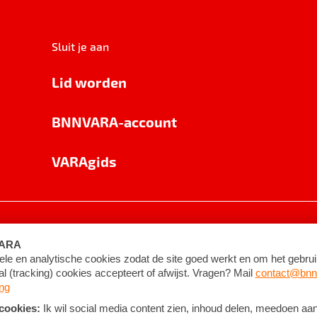
Sluit je aan
Lid worden
BNNVARA-account
VARAgids
voorwaarden
©
2026
BNNVARA