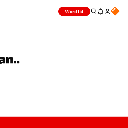
Word lid
an..