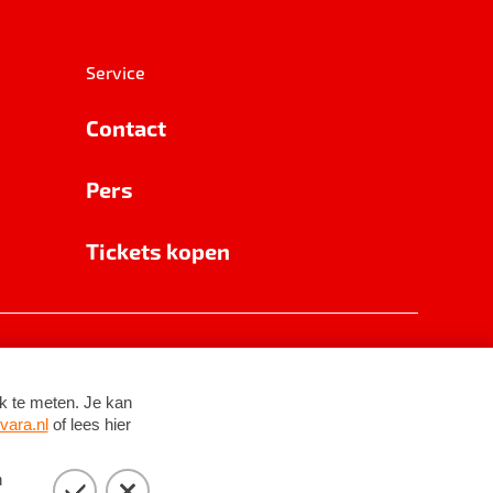
Service
Contact
Pers
Tickets kopen
RSIN 8531 62 402