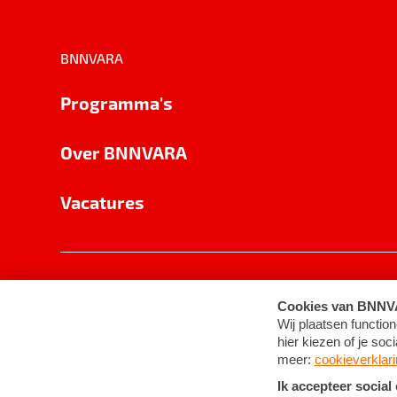
BNNVARA
Programma's
Over BNNVARA
Vacatures
Privacy
Cookie-instellingen
Algemene 