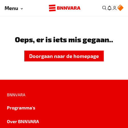
Menu
Oeps, er is iets mis gegaan..
Doorgaan naar de homepage
BNNVARA
Programma's
Over BNNVARA