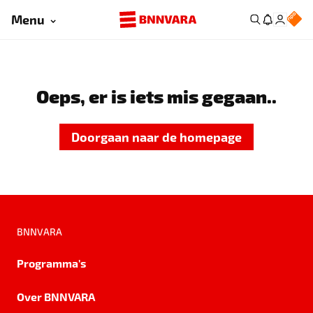
Menu
Oeps, er is iets mis gegaan..
Doorgaan naar de homepage
BNNVARA
Programma's
Over BNNVARA