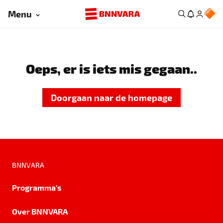
Menu
Oeps, er is iets mis gegaan..
Doorgaan naar de homepage
BNNVARA
Programma's
Over BNNVARA