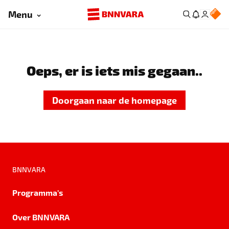
Menu
Oeps, er is iets mis gegaan..
Doorgaan naar de homepage
BNNVARA
Programma's
Over BNNVARA