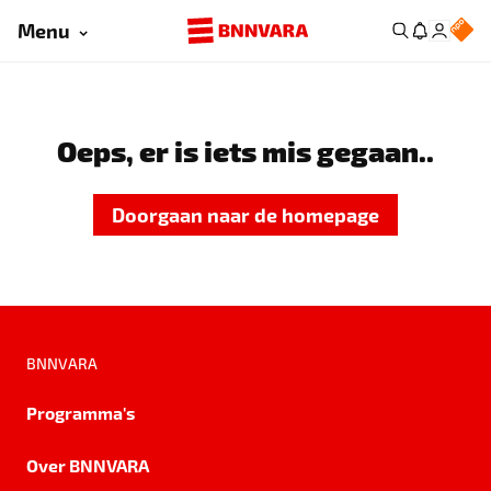
Menu
Oeps, er is iets mis gegaan..
Doorgaan naar de homepage
BNNVARA
Programma's
Over BNNVARA