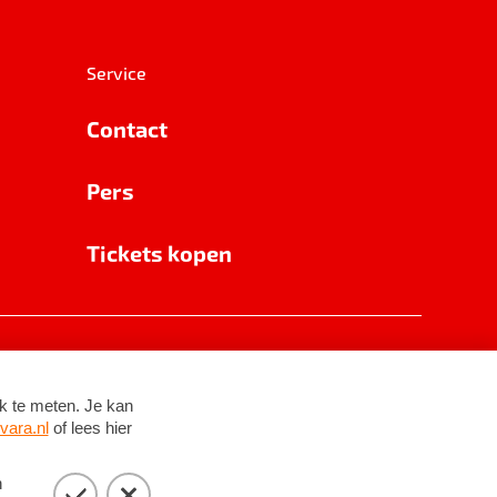
Service
Contact
Pers
Tickets kopen
RSIN 8531 62 402