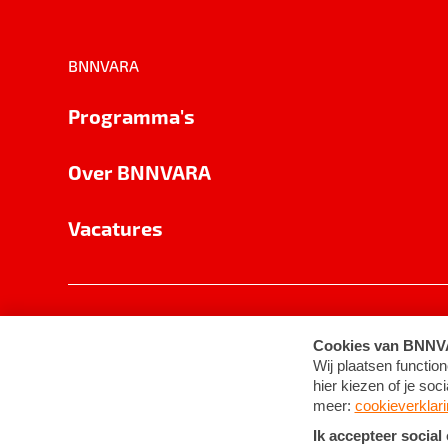
BNNVARA
Programma's
Over BNNVARA
Vacatures
Privacy
Cookie-instellingen
Algemene 