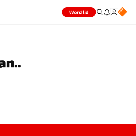
Word lid
an..