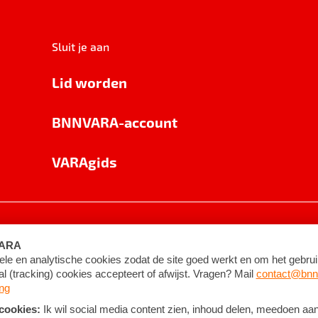
Sluit je aan
Lid worden
BNNVARA-account
VARAgids
voorwaarden
©
2026
BNNVARA