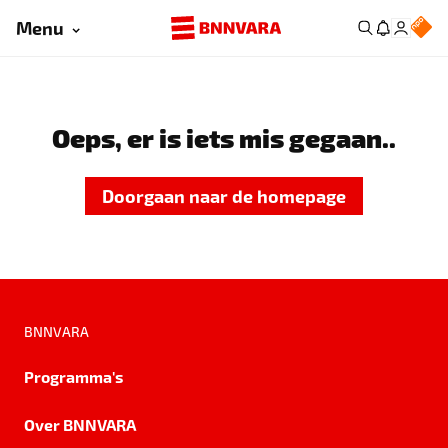
Menu
Oeps, er is iets mis gegaan..
Doorgaan naar de homepage
BNNVARA
Programma's
Over BNNVARA