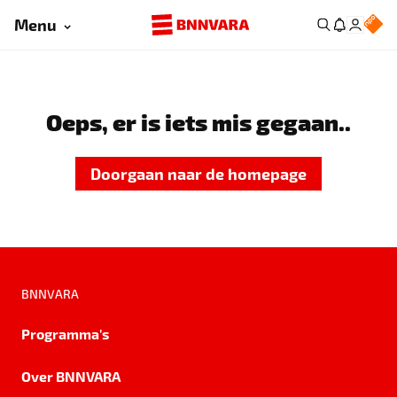
Menu
Oeps, er is iets mis gegaan..
Doorgaan naar de homepage
BNNVARA
Programma's
Over BNNVARA