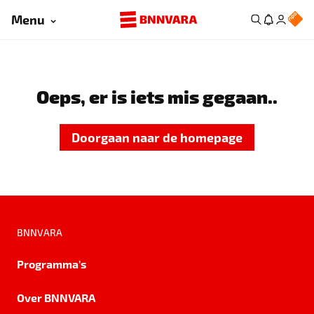
Menu
Oeps, er is iets mis gegaan..
Doorgaan naar de homepage
BNNVARA
Programma's
Over BNNVARA