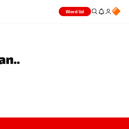
Word lid
an..