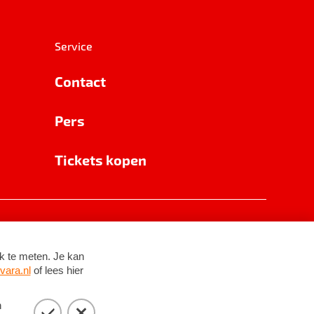
Service
Contact
Pers
Tickets kopen
RSIN 8531 62 402