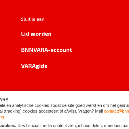
Sluit je aan
Lid worden
BNNVARA-account
VARAgids
voorwaarden
©
2026
BNNVARA