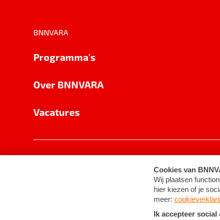
BNNVARA
Programma's
Over BNNVARA
Vacatures
Privacy
Cookie-instellingen
Algemene 