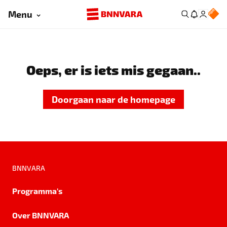
Menu
Oeps, er is iets mis gegaan..
Doorgaan naar de homepage
BNNVARA
Programma's
Over BNNVARA