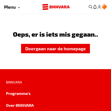
Menu
Oeps, er is iets mis gegaan..
Doorgaan naar de homepage
BNNVARA
Programma's
Over BNNVARA