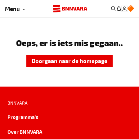
Menu
Oeps, er is iets mis gegaan..
Doorgaan naar de homepage
BNNVARA
Programma's
Over BNNVARA