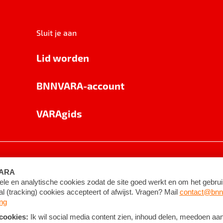
Sluit je aan
Lid worden
BNNVARA-account
VARAgids
voorwaarden
©
2026
BNNVARA