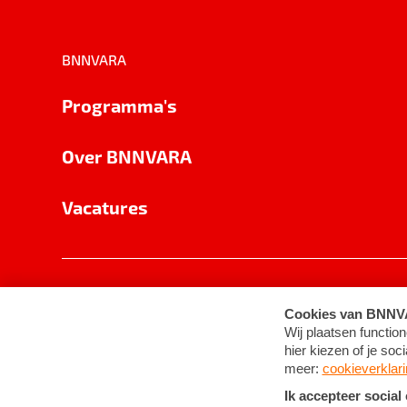
BNNVARA
Programma's
Over BNNVARA
Vacatures
Privacy
Cookie-instellingen
Algemene 