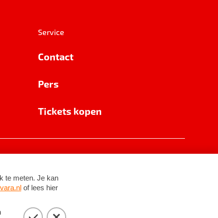
Service
Contact
Pers
Tickets kopen
RSIN 8531 62 402