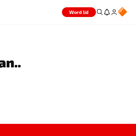
Word lid
an..