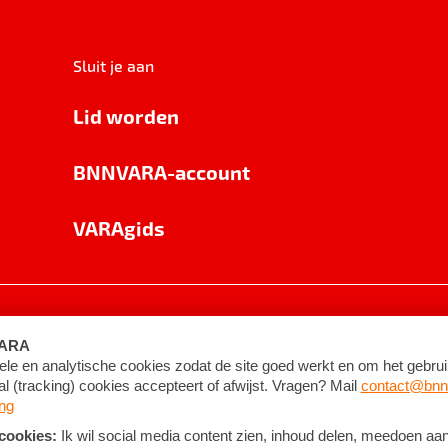
Sluit je aan
Lid worden
BNNVARA-account
VARAgids
voorwaarden
©
2026
BNNVARA