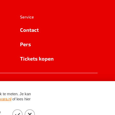
Service
Contact
Pers
Tickets kopen
RSIN 8531 62 402