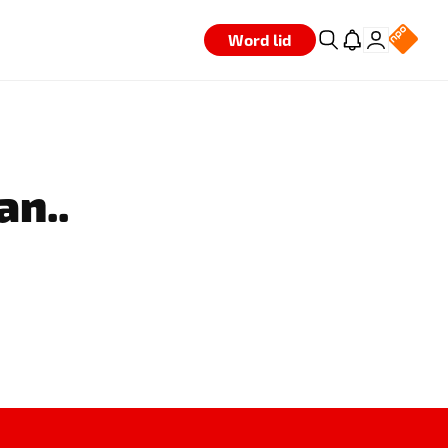
Word lid
an..