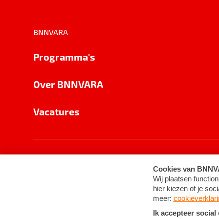
BNNVARA
Programma's
Over BNNVARA
Vacatures
Privacy
Cookie-instellingen
Algemene 